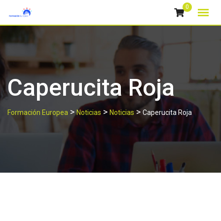
Skip
0
to
content
Caperucita Roja
>
>
>
Formación Europea
Noticias
Noticias
Caperucita Roja