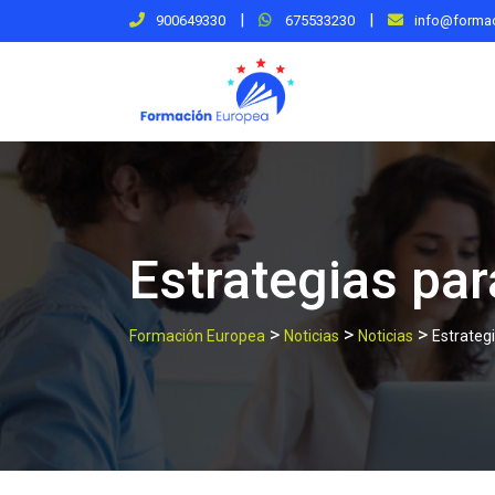
Skip
|
|
900649330
675533230
info@forma
to
content
Estrategias pa
>
>
>
Formación Europea
Noticias
Noticias
Estrateg