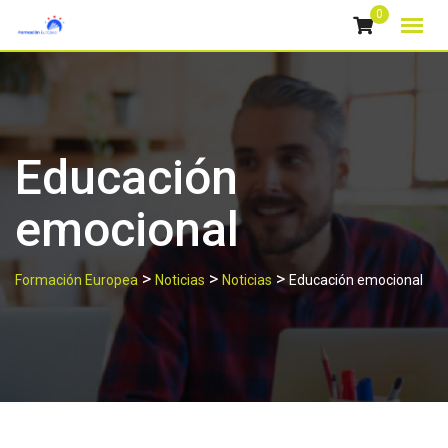
Skip
0
to
content
Educación
emocional
>
>
>
Formación Europea
Noticias
Noticias
Educación emocional