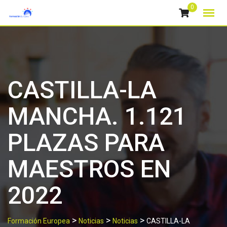
Skip
0
to
content
CASTILLA-LA
MANCHA. 1.121
PLAZAS PARA
MAESTROS EN
2022
>
>
>
Formación Europea
Noticias
Noticias
CASTILLA-LA