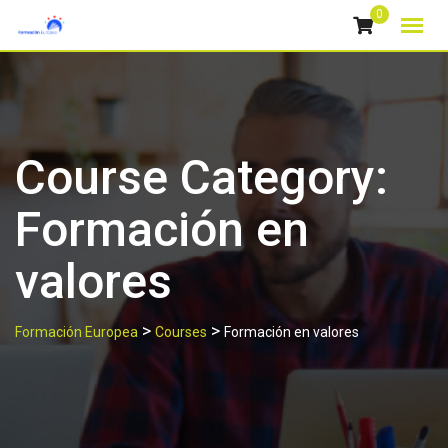
Skip
0
to
content
Course Category:
Formación en
valores
>
>
Formación Europea
Courses
Formación en valores