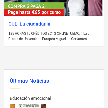
CUE: Enseñar a investigar en Ciencias
Sociales
125 HORAS | 5 CRÉDITOS ECTS ONLINE | UEMC, Título
Propio de Universidad Europea Miguel de Cervantes
OBJETIVO DEL CURSO Reconocer el rol de las nuevas
tecnologías de la información y la comunicación en todos
los aspectos del mundo real. DESTINATARIOS
Graduados/titulados en Magisterio que deseen obtener
puntos en su…
Últimas Noticias
Educación emocional