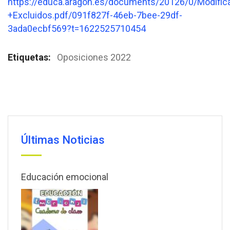
https://educa.aragon.es/documents/20126/0/Modific
+Excluidos.pdf/091f827f-46eb-7bee-29df-
3ada0ecbf569?t=1622525710454
Etiquetas:
Oposiciones 2022
Últimas Noticias
Educación emocional