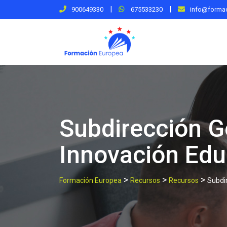
Skip
|
|
900649330
675533230
info@forma
to
content
Subdirección Ge
Innovación Edu
>
>
>
Formación Europea
Recursos
Recursos
Subdir