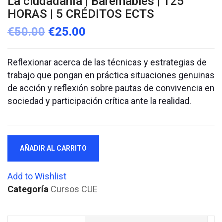
La ciudadanía | Baremables | 125
HORAS | 5 CRÉDITOS ECTS
€
50.00
€
25.00
Reflexionar acerca de las técnicas y estrategias de
trabajo que pongan en práctica situaciones genuinas
de acción y reflexión sobre pautas de convivencia en
sociedad y participación crítica ante la realidad.
La
AÑADIR AL CARRITO
ciudadanía
|
Add to Wishlist
Baremables
Categoría
Cursos CUE
|
125
HORAS