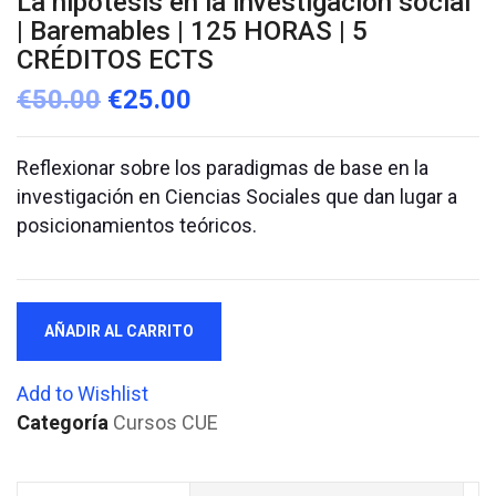
La hipótesis en la investigación social
| Baremables | 125 HORAS | 5
CRÉDITOS ECTS
€
50.00
€
25.00
Reflexionar sobre los paradigmas de base en la
investigación en Ciencias Sociales que dan lugar a
posicionamientos teóricos.
La
AÑADIR AL CARRITO
hipótesis
en
Add to Wishlist
la
Categoría
Cursos CUE
investigación
social
|