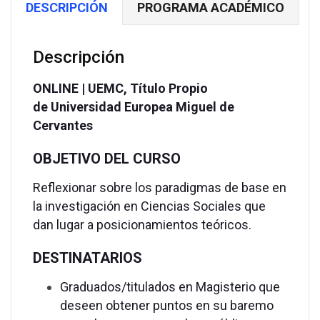
DESCRIPCIÓN
PROGRAMA ACADÉMICO
Baremables
|
125
Descripción
HORAS
|
ONLINE |
UEMC,
Título Propio
5
de
Universidad Europea Miguel de
CRÉDITOS
Cervantes
ECTS
OBJETIVO DEL CURSO
cantidad
Reflexionar sobre los paradigmas de base en
la investigación en Ciencias Sociales que
dan lugar a posicionamientos teóricos.
DESTINATARIOS
Graduados/titulados en Magisterio que
deseen obtener puntos en su baremo