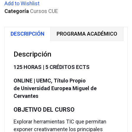
Add to Wishlist
y
Categoría
Cursos CUE
evaluación
II
en
DESCRIPCIÓN
PROGRAMA ACADÉMICO
Ciencias
Sociales
|
Descripción
Baremables
|
125 HORAS | 5 CRÉDITOS ECTS
125
ONLINE |
UEMC,
Título Propio
HORAS
de
Universidad Europea Miguel de
|
Cervantes
5
CRÉDITOS
OBJETIVO DEL CURSO
ECTS
cantidad
Explorar herramientas TIC que permitan
exponer creativamente los principales