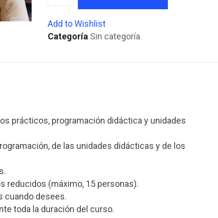
OPOSICIONES
SECUNDARIA
Add to Wishlist
|
Categoría
Sin categoría
OPCIÓN
PREMIUM
|
UN
PAGO
cantidad
os prácticos, programación didáctica y unidades
rogramación, de las unidades didácticas y de los
s.
os reducidos (máximo, 15 personas).
as cuando desees.
nte toda la duración del curso.