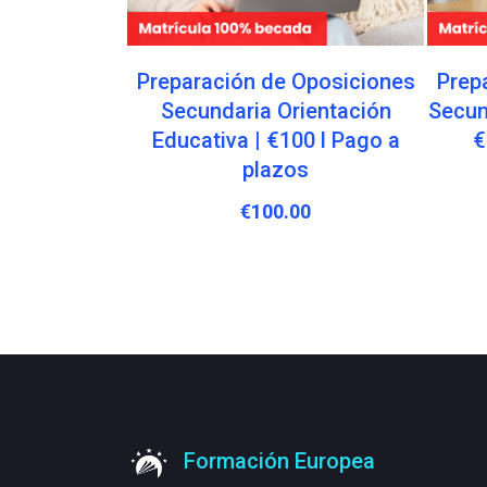
Oposiciones
Preparación de Oposiciones
Prep
n | €100 l
Secundaria Orientación
Secun
lazos
Educativa | €100 l Pago a
€
plazos
00
€
100.00
Formación Europea