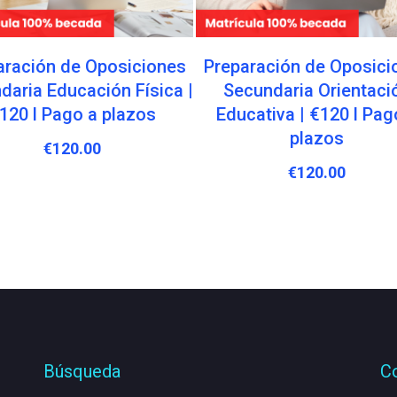
aración de Oposiciones
Preparación de Oposici
daria Educación Física |
Secundaria Orientaci
120 l Pago a plazos
Educativa | €120 l Pag
plazos
€
120.00
€
120.00
Búsqueda
C