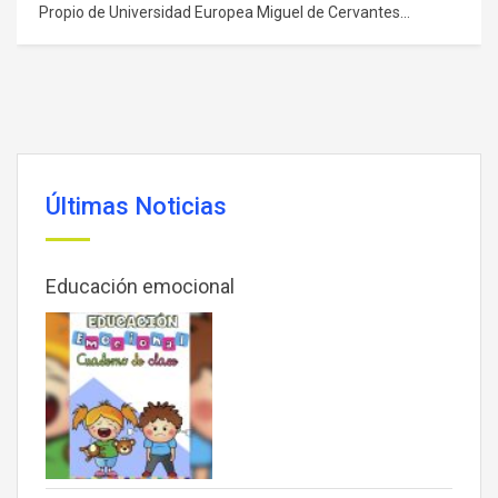
125 HORAS | 5 CRÉDITOS ECTS ONLINE | UEMC, Título
Propio de Universidad Europea Miguel de Cervantes
OBJETIVO DEL CURSO Reconocer el rol de las nuevas
tecnologías de la información y la comunicación en todos
los aspectos del mundo real. DESTINATARIOS
Graduados/titulados en Magisterio que deseen obtener
puntos en su…
Últimas Noticias
Educación emocional