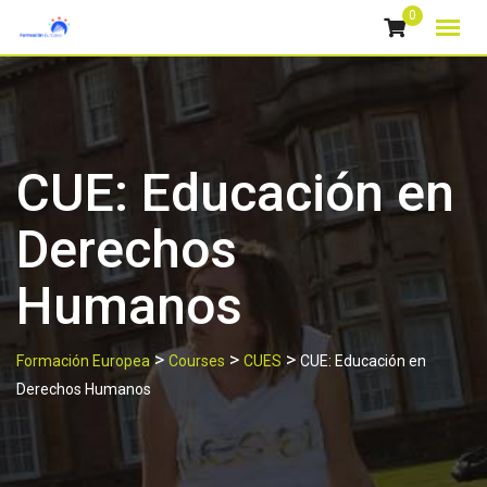
Skip
0
to
content
CUE: Educación en
Derechos
Humanos
>
>
>
Formación Europea
Courses
CUES
CUE: Educación en
Derechos Humanos