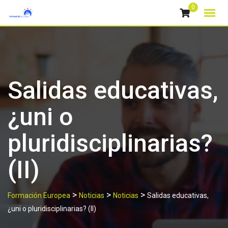
Skip
0
to
content
Salidas educativas,
¿uni o
pluridisciplinarias?
(II)
>
>
>
Formación Europea
Noticias
Noticias
Salidas educativas,
¿uni o pluridisciplinarias? (II)