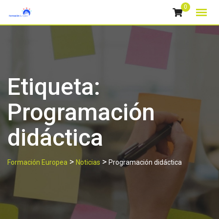
Skip
0
to
content
Etiqueta:
Programación
didáctica
>
>
Formación Europea
Noticias
Programación didáctica