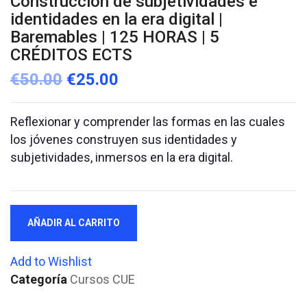
Construcción de subjetividades e
identidades en la era digital |
Baremables | 125 HORAS | 5
CRÉDITOS ECTS
€
50.00
€
25.00
Reflexionar y comprender las formas en las cuales
los jóvenes construyen sus identidades y
subjetividades, inmersos en la era digital.
Construcción
AÑADIR AL CARRITO
de
subjetividades
Add to Wishlist
e
Categoría
Cursos CUE
identidades
en