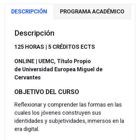
la
DESCRIPCIÓN
PROGRAMA ACADÉMICO
era
digital
|
Descripción
Baremables
|
125 HORAS | 5 CRÉDITOS ECTS
125
ONLINE |
UEMC,
Título Propio
HORAS
de
Universidad Europea Miguel de
|
Cervantes
5
CRÉDITOS
OBJETIVO DEL CURSO
ECTS
cantidad
Reflexionar y comprender las formas en las
cuales los jóvenes construyen sus
identidades y subjetividades, inmersos en la
era digital.