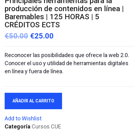
Principales herramientas para la
producción de contenidos en línea |
Baremables | 125 HORAS | 5
CRÉDITOS ECTS
€
50.00
€
25.00
Reconocer las posibilidades que ofrece la web 2.0.
Conocer el uso y utilidad de herramientas digitales
en línea y fuera de línea.
Principales
AÑADIR AL CARRITO
herramientas
para
Add to Wishlist
la
Categoría
Cursos CUE
producción
de