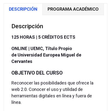
contenidos
DESCRIPCIÓN
PROGRAMA ACADÉMICO
en
línea
|
Descripción
Baremables
|
125 HORAS | 5 CRÉDITOS ECTS
125
ONLINE |
UEMC,
Título Propio
HORAS
de
Universidad Europea Miguel de
|
Cervantes
5
CRÉDITOS
OBJETIVO DEL CURSO
ECTS
cantidad
Reconocer las posibilidades que ofrece la
web 2.0. Conocer el uso y utilidad de
herramientas digitales en línea y fuera de
línea.