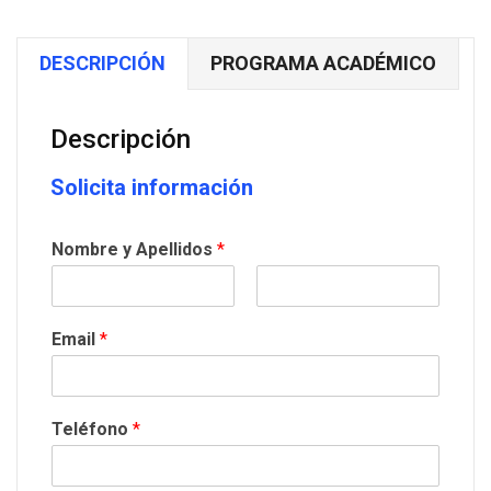
|
Pago
DESCRIPCIÓN
PROGRAMA ACADÉMICO
a
plazos
cantidad
Descripción
Solicita información
Nombre y Apellidos
*
Email
*
Teléfono
*